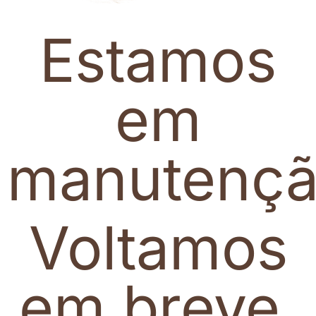
Estamos
em
manutenç
Voltamos
em breve.