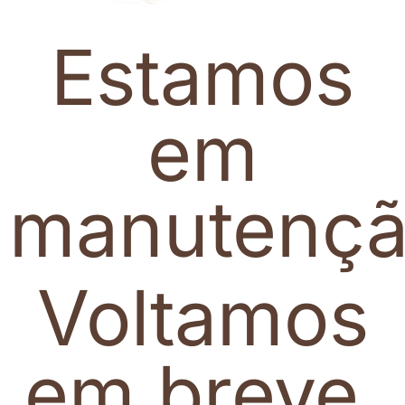
Estamos
em
manutenç
Voltamos
em breve.