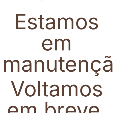
Estamos
em
manutenç
Voltamos
em breve.