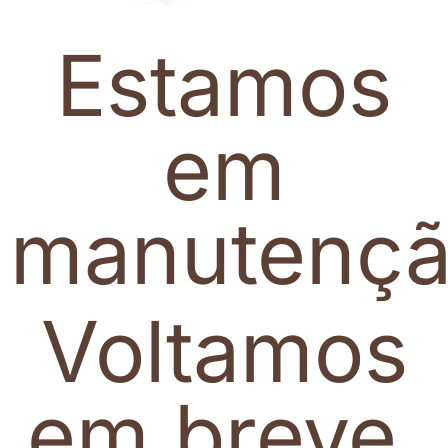
Estamos
em
manutenç
Voltamos
em breve.