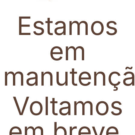
Estamos
em
manutenç
Voltamos
em breve.