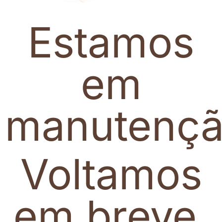
Estamos
em
manutenç
Voltamos
em breve.