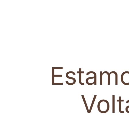
Estam
Vol