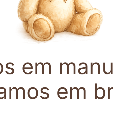
os em manu
tamos em br