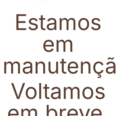
Estamos
em
manutenç
Voltamos
em breve.