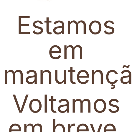
Estamos
em
manutenç
Voltamos
em breve.