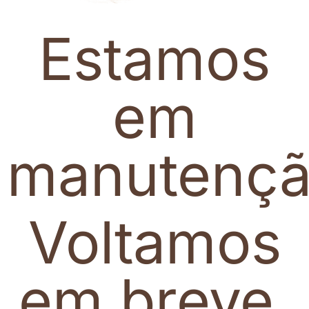
Estamos
em
manutenç
Voltamos
em breve.