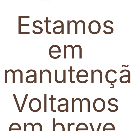
Estamos
em
manutenç
Voltamos
em breve.