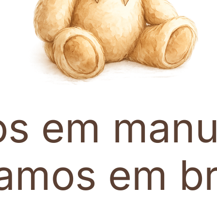
os em manu
tamos em br