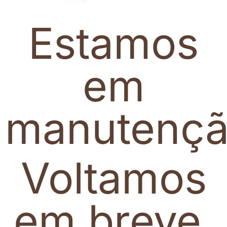
Estamos
em
manutenç
Voltamos
em breve.