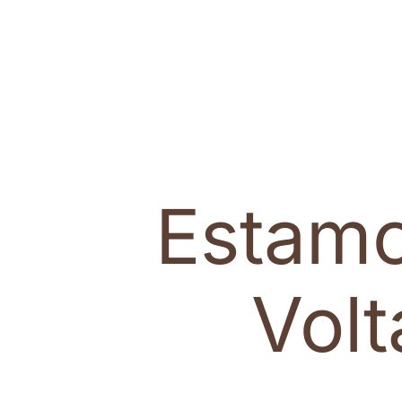
Estam
Vol