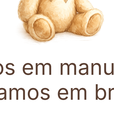
os em manu
tamos em br