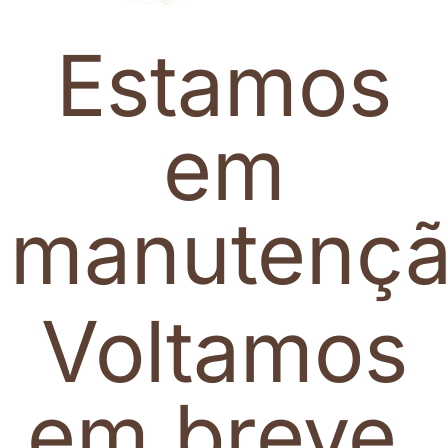
Estamos
em
manutenç
Voltamos
em breve.