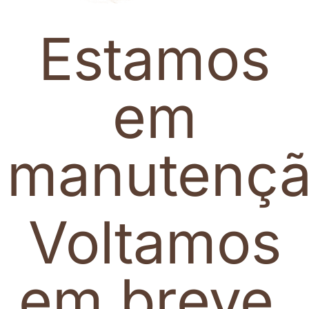
Estamos
em
manutenç
Voltamos
em breve.