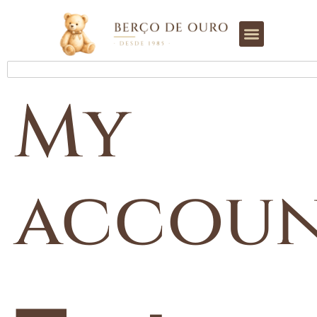
My
accou