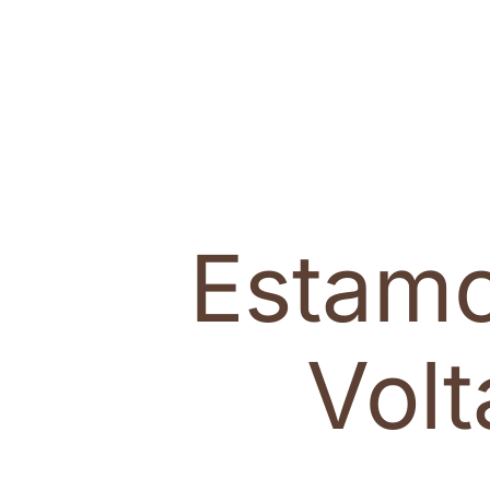
Estam
Vol