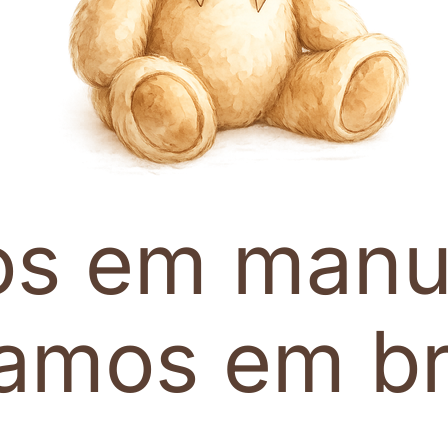
os em manu
tamos em br